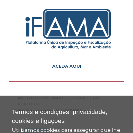
ACEDA AQUI
INSTITUTO DOS VINHOS DO DOURO E DO
PORTO. I.P.
© 2026 | POWERED BY:
pontopr
Termos e condições: privacidade,
cookies e ligações
Utilizamos cookies para assegurar que lhe