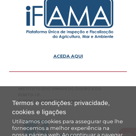
ACEDA AQUI
INSTITUTO DOS VINHOS DO DOURO E DO
PORTO. I.P.
© 2026 | POWERED BY:
pontopr
Termos e condições: privacidade,
cookies e ligações
Utilizamos cookies para assegurar que lhe
fornecemos a melhor experiência na
nossa página web. Ao continuar a navegar