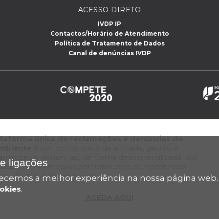
ACESSO DIRETO
IVDP IP
Contactos/Horário de Atendimento
Política de Tratamento de Dados
Canal de denúncias IVDP
lataforma única de reclamações e denúncias do
Ambiente
é um ponto único de entrada, gestão e
lamações e denúncias, de forma desmaterializada, por
e ligações
dades administrativas parceiras com competências
tura, do mar e do ambiente
rnecemos a melhor experiência na nossa página web
.
ookies
ACEDA AQUI