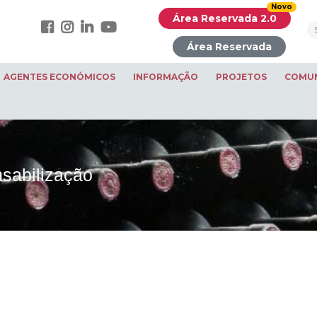
Novo
Área Reservada 2.0
Área Reservada
AGENTES ECONÓMICOS
INFORMAÇÃO
PROJETOS
COMU
sabilização