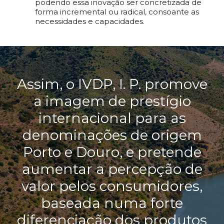
podendo essa inovação ser concretizada de
forma incremental ou radical, consoante as
necessidades e capacidades.
Assim, o IVDP, I. P. promove
a imagem de prestígio
internacional para as
denominações de origem
Porto e Douro, e pretende
aumentar a percepção de
valor pelos consumidores,
baseada numa forte
diferenciação dos produtos