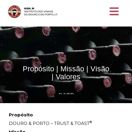
Propósito | Missão | Visão
| Valores
O IVDP
Propósito
®
DOURO & PORTO – TRUST & TOAST
Missão