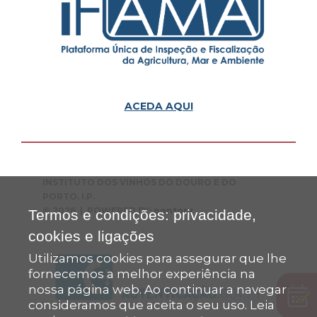
ACEDA AQUI
INSTITUTO DOS VINHOS DO DOURO E DO
PORTO. I.P.
© 2026 | POWERED BY:
pontopr
Termos e condições: privacidade,
cookies e ligações
Utilizamos cookies para assegurar que lhe
fornecemos a melhor experiência na
nossa página web. Ao continuar a navegar
consideramos que aceita o seu uso. Leia