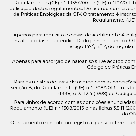
o
o
Regulamentos (CE) n.
1935/2004 e (UE) n.
10/2011, 
aplicação destes regulamentos. De acordo com as cond
de Práticas Enológicas da OIV. O tratamento é inscrito 
Regulamento (UE)
Apenas para reduzir o excesso de 4-etilfenol e 4-eti
estabelecidas no apêndice 10 do presente anexo. O tr
o
o
artigo 147.
, n.
2, do Regulam
Apenas para adsorção de haloanisóis. De acordo com a
Código de Práticas En
Para os mostos de uvas: de acordo com as condições e
o
secção B, do Regulamento (UE) n.
1308/2013 e nas fichas
(1998) e 2.1.12.4 (1998) do Código 
Para vinho: de acordo com as condições enunciadas no 
o
Regulamento (UE) n.
1308/2013 e nas fichas 3.5.11 (200
da OIV
O tratamento é inscrito no registo a que se refere o art