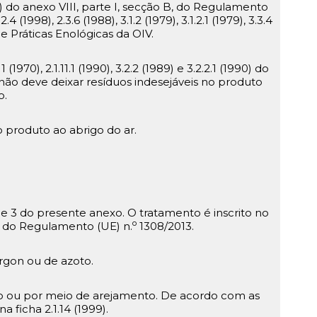
 do anexo VIII, parte I, secção B, do Regulamento
4 (1998), 2.3.6 (1988), 3.1.2 (1979), 3.1.2.1 (1979), 3.3.4
de Práticas Enológicas da OIV.
70), 2.1.11.1 (1990), 3.2.2 (1989) e 3.2.2.1 (1990) do
 não deve deixar resíduos indesejáveis no produto
o.
 produto ao abrigo do ar.
 3 do presente anexo. O tratamento é inscrito no
o
 do Regulamento (UE) n.
1308/2013.
árgon ou de azoto.
no ou por meio de arejamento. De acordo com as
 ficha 2.1.14 (1999).