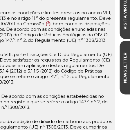
VISITA VIRTUAL
com as condições e limites previstos no anexo VIII,
o
13 e no artigo 11.
do presente regulamento. Deve
3
10/2011 da Comissão
(
)
, bem como as disposições
os. De acordo com as condições enunciadas nas
.1.2.4 (2012) do Código de Práticas Enológicas da OIV. O
o
o
o
go 147.
, n.
2, do Regulamento (UE) n.
1308/2013.
 VIII, parte I, secções C e D, do Regulamento (UE)
NEWSLETTER
eve satisfazer os requisitos do Regulamento (CE)
dotadas em aplicação destes regulamentos. De
.4 (2012) e 3.1.1.5 (2012) do Código de Práticas
o
o
que se refere o artigo 147.
, n.
2, do Regulamento
8/2013.
. De acordo com as condições estabelecidas no
o
o
no registo a que se refere o artigo 147.
, n.
2, do
o
 n.
1308/2013.
oibida a adição de dióxido de carbono aos produtos
o
o Regulamento (UE) n.
1308/2013. Deve cumprir os