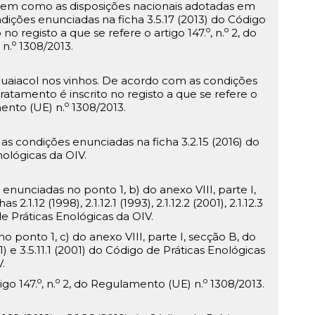
bem como as disposições nacionais adotadas em
ições enunciadas na ficha 3.5.17 (2013) do Código
o
o
no registo a que se refere o artigo 147.
, n.
2, do
o
 n.
1308/2013.
lguaiacol nos vinhos. De acordo com as condições
atamento é inscrito no registo a que se refere o
o
ento (UE) n.
1308/2013.
s condições enunciadas na ficha 3.2.15 (2016) do
ológicas da OIV.
nunciadas no ponto 1, b) do anexo VIII, parte I,
 2.1.12 (1998), 2.1.12.1 (1993), 2.1.12.2 (2001), 2.1.12.3
de Práticas Enológicas da OIV.
ponto 1, c) do anexo VIII, parte I, secção B, do
1) e 3.5.11.1 (2001) do Código de Práticas Enológicas
.
o
o
o
igo 147.
, n.
2, do Regulamento (UE) n.
1308/2013.