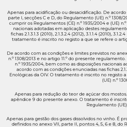
Apenas para acidificação ou desacidificação. De acordo 
o
parte I, secções C e D, do Regulamento (UE) n.
1308/20
o
o
cumprir os Regulamentos (CE) n.
1935/2004 e (UE) n.
nacionais adotadas em aplicação destes regulament
fichas 2.1.3.1.3 (2010), 2.1.3.2.4 (2012), 3.1.1.4 (2010), 3
tratamento é inscrito no registo a que se refere o arti
De acordo com as condições e limites previstos no anexo
o
o
n.
1308/2013 e no artigo 11.
do presente regulamento. D
o
n.
1935/2004, bem como as disposições nacionais a
acordo com as condições enunciadas nas fichas 2.1.3.1
Enológicas da OIV. O tratamento é inscrito no registo a 
o
(UE) n.
130
Apenas para redução do teor de açúcar dos mostos
apêndice 9 do presente anexo. O tratamento é inscrito 
Regulamento (UE)
Apenas para gestão dos gases dissolvidos no vinho. É pr
definidos no anexo VII, parte II, pontos 4, 5, 6 e 8, d