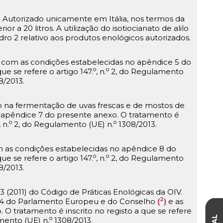
. Autorizado unicamente em Itália, nos termos da
r a 20 litros. A utilização do isotiocianato de alilo
dro 2 relativo aos produtos enológicos autorizados.
do com as condições estabelecidas no apêndice 5 do
o
o
ue se refere o artigo 147.
, n.
2, do Regulamento
8/2013.
o na fermentação de uvas frescas e de mostos de
 apêndice 7 do presente anexo. O tratamento é
o
o
, n.
2, do Regulamento (UE) n.
1308/2013.
 as condições estabelecidas no apêndice 8 do
o
o
ue se refere o artigo 147.
, n.
2, do Regulamento
8/2013.
 (2011) do Código de Práticas Enológicas da OIV.
2
4 do Parlamento Europeu e do Conselho
(
)
e as
O tratamento é inscrito no registo a que se refere
o
mento (UE) n.
1308/2013.