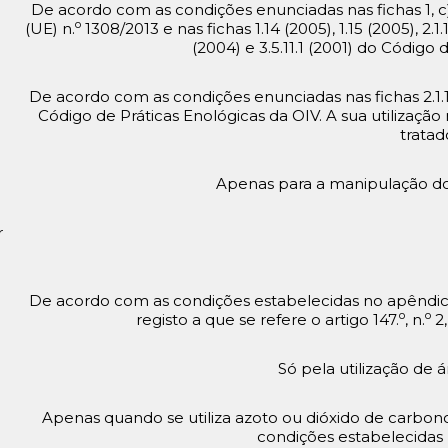
De acordo com as condições enunciadas nas fichas 1, c)
o
(UE) n.
1308/2013 e nas fichas 1.14 (2005), 1.15 (2005), 2.1.12.
(2004) e 3.5.11.1 (2001) do Código 
De acordo com as condições enunciadas nas fichas 2.1.11 (19
Código de Práticas Enológicas da OIV. A sua utilização
tratad
Apenas para a manipulação do
r
De acordo com as condições estabelecidas no apêndice
o
o
registo a que se refere o artigo 147.
, n.
2,
Só pela utilização de 
Apenas quando se utiliza azoto ou dióxido de carbo
condições estabelecidas na