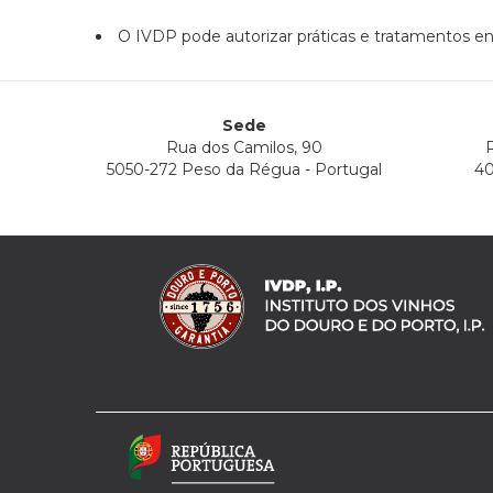
O IVDP pode autorizar práticas e tratamentos e
Sede
Rua dos Camilos, 90
R
5050-272 Peso da Régua - Portugal
40