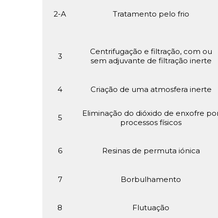
2-A
Tratamento pelo frio
Centrifugação e filtração, com ou
3
sem adjuvante de filtração inerte
4
Criação de uma atmosfera inerte
Eliminação do dióxido de enxofre po
5
processos físicos
6
Resinas de permuta iónica
7
Borbulhamento
8
Flutuação