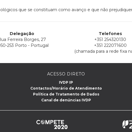
nológicos que se constituam como avanço e que não prejudiquem
Delegação
Telefones
ua Ferreira Borges, 27
+351 254320130
50-253 Porto - Portugal
+351 222071600
(chamada para a rede fixa na
ACESSO DIRETO
IVDP IP
Contactos/Horário de Atendimento
Política de Tratamento de Dados
Canal de denúncias IVDP