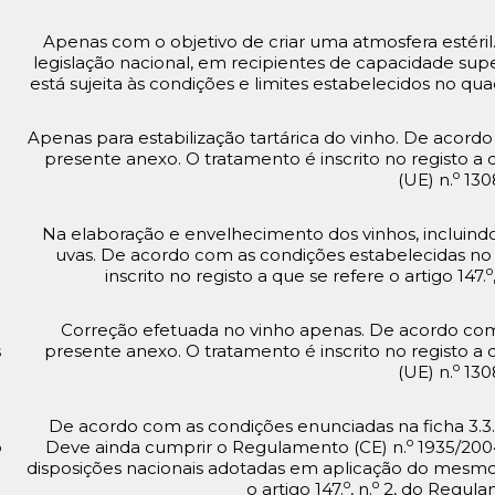
Apenas com o objetivo de criar uma atmosfera estéril
legislação nacional, em recipientes de capacidade superio
está sujeita às condições e limites estabelecidos no qua
Apenas para estabilização tartárica do vinho. De acor
presente anexo. O tratamento é inscrito no registo a q
o
(UE) n.
130
Na elaboração e envelhecimento dos vinhos, incluind
uvas. De acordo com as condições estabelecidas no
o
inscrito no registo a que se refere o artigo 147.
Correção efetuada no vinho apenas. De acordo com
s
presente anexo. O tratamento é inscrito no registo a q
o
(UE) n.
130
De acordo com as condições enunciadas na ficha 3.3.3
o
o
Deve ainda cumprir o Regulamento (CE) n.
1935/200
disposições nacionais adotadas em aplicação do mesmo. 
o
o
o artigo 147.
, n.
2, do Regula