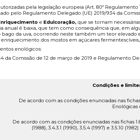
 autorizadas pela legislação europeia (Art. 80º Regulament
tado pelo Regulamento Delegado (UE) 2019/934 da Comissã
Enriquecimento
e
Edulcoração,
que se tornam necessárias
dia anual é baixa, que tem como consequência que, em alg
no bago da uva, ocorrendo neste também um teor elevado e
r o enriquecimento dos mostos em açúcares fermentescíveis
entos enológicos:
34 da Comissão de 12 de março de 2019 e Regulamento De
Condições e limite
De acordo com as condições enunciadas nas fichas 2.
Enológicas 
De acordo com as condições enunciadas nas fichas 1.8 (19
(1988), 3.4.3.1 (1990), 3.5.4 (1997) e 3.5.10 (19