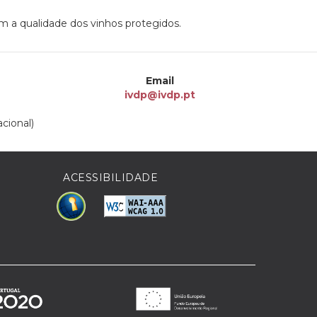
 a qualidade dos vinhos protegidos.
Email
ivdp@ivdp.pt
cional)
ACESSIBILIDADE