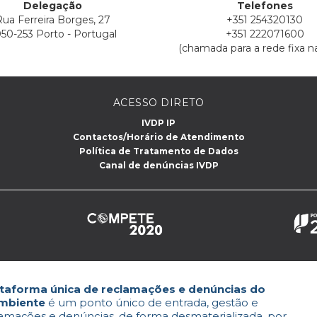
Delegação
Telefones
ua Ferreira Borges, 27
+351 254320130
50-253 Porto - Portugal
+351 222071600
(chamada para a rede fixa na
ACESSO DIRETO
IVDP IP
Contactos/Horário de Atendimento
Política de Tratamento de Dados
Canal de denúncias IVDP
lataforma única de reclamações e denúncias do
Ambiente
é um ponto único de entrada, gestão e
lamações e denúncias, de forma desmaterializada, por