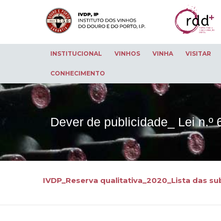
INSTITUCIONAL
VINHOS
VINHA
VISITAR
CONHECIMENTO
Dever de publicidade_ Lei n.º
IVDP_Reserva qualitativa_2020_Lista das su