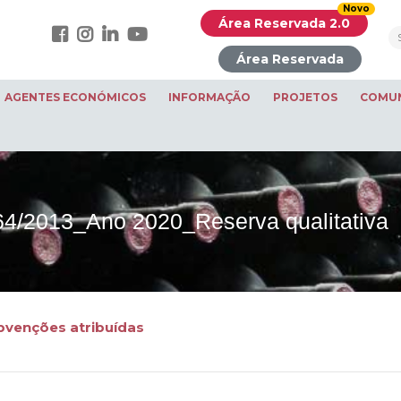
Novo
Área Reservada 2.0
Área Reservada
AGENTES ECONÓMICOS
INFORMAÇÃO
PROJETOS
COMU
 64/2013_Ano 2020_Reserva qualitativa
bvenções atribuídas