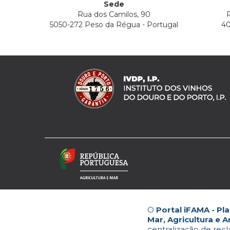
Sede
Rua dos Camilos, 90
R
5050-272 Peso da Régua - Portugal
40
O
Portal iFAMA - P
Mar, Agricultura e 
centralização de rec