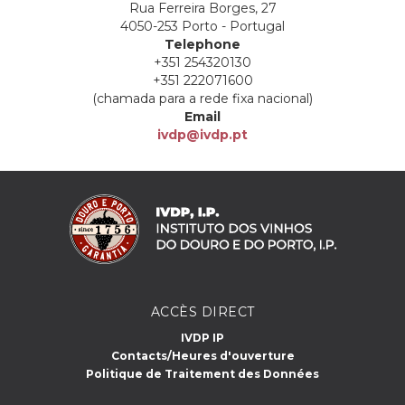
Rua Ferreira Borges, 27
4050-253 Porto - Portugal
Telephone
+351 254320130
+351 222071600
(chamada para a rede fixa nacional)
Email
ivdp@ivdp.pt
ACCÈS DIRECT
IVDP IP
Contacts/Heures d'ouverture
Politique de Traitement des Données